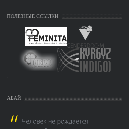
ПОЛЕЗНЫЕ ССЫЛКИ
study czech
АБАЙ
Человек не рождается