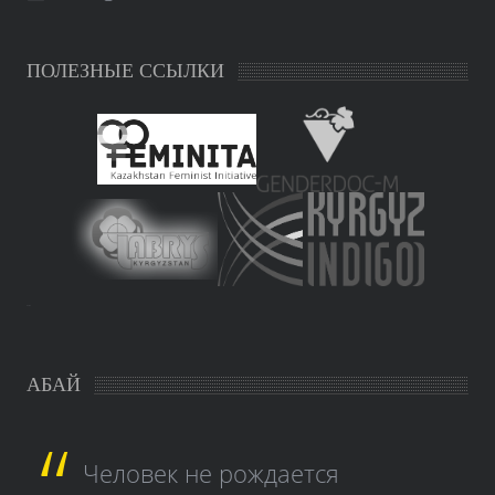
ПОЛЕЗНЫЕ ССЫЛКИ
study czech
АБАЙ
Человек не рождается