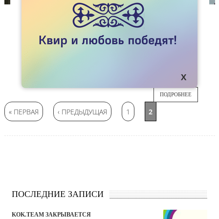
СПЕЦПРОЕКТЫ
ИСТОРИЯ RAINBOWFLASH В КАЗАХСТАНЕ
Флешмоб RainbowFlash, приуроченный ко Дню
16
борьбы с гомофобией, трансфобией и
бифобией проводится в Казахстане с 2010
МАЯ
года.
ПОДРОБНЕЕ
Страницы
« ПЕРВАЯ
‹ ПРЕДЫДУЩАЯ
1
2
ПОСЛЕДНИЕ ЗАПИСИ
KOK.TEAM ЗАКРЫВАЕТСЯ