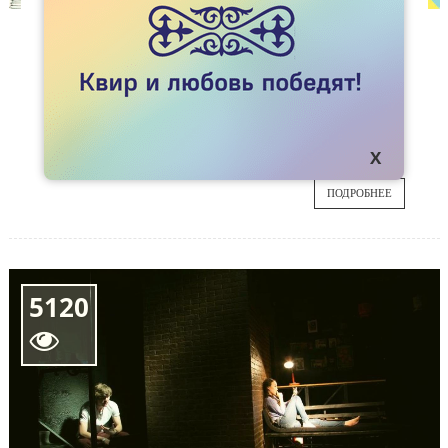
СТАТЬИ
5 МЫСЛЕЙ О ЛГБК-СООБЩЕСТВЕ В АЛМАТЫ
Последние несколько месяцев я думала о
24
том, что для меня значит ЛГБТК-сообщество,
и можно ли нас, алматинских лесбиянок,
MAR
бисексуалок, геев назвать комьюнити.
ПОДРОБНЕЕ
5120
