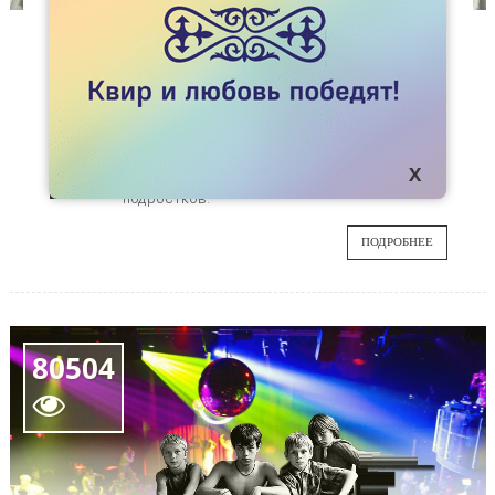
СТАТЬИ
ОБРАЩЕНИЕ К ДЕТСКОМУ ОМБУДСМЕНУ
АРУЖАН САИН
Открытое письмо редакции Kok.team
27
детскому омбудсмену Аружан Саин с
просьбой поднять тему беззащитности ЛГБТ-
МАЯ
подростков.
ПОДРОБНЕЕ
80504
