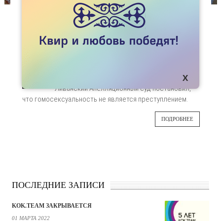
НОВОСТИ
РЕШЕНИЕ СУДА В ЛИВАНЕ - ВАЖНЫЙ ШАГ К
ЛЕГАЛИЗАЦИИ ГОМОСЕКСУАЛЬНОСТИ
В Ливане была одержана одна из самых
16
больших побед в борьбе за
декриминализацию гомосексуальности.
ИЮЛ
Ливанский Апелляционный суд постановил,
что гомосексуальность не является преступлением.
ПОДРОБНЕЕ
ПОСЛЕДНИЕ ЗАПИСИ
KOK.TEAM ЗАКРЫВАЕТСЯ
01 МАРТА 2022