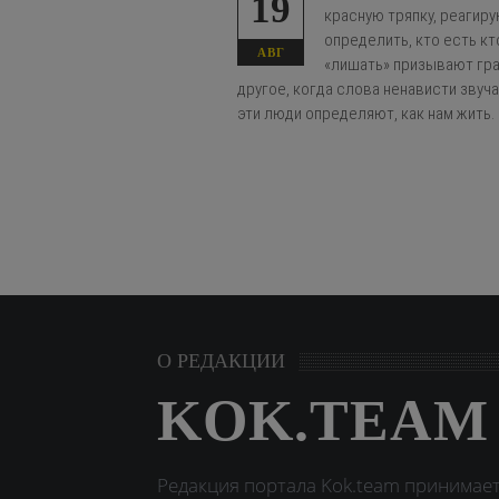
19
красную тряпку, реагир
определить, кто есть кто
АВГ
«лишать» призывают гра
другое, когда слова ненависти звуч
эти люди определяют, как нам жить.
О РЕДАКЦИИ
KOK.TEAM
Редакция портала Kok.team принимае