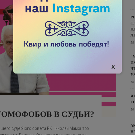
Р
С
Ц
Л
18
"
И
Ч
У
10
Я
Г
10
ГОМОФОБОВ В СУДЬИ?
А
сшего судебного совета РК Николай Мамонтов
Н