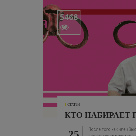
5468

СТАТЬИ
КТО НАБИРАЕТ 
После того как член Вы
25