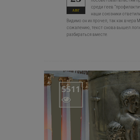
посоветовал властям п
среди геев "профилакти
АВГ
наши союзники ответили
Видимо он их прочел, так как вчера
сожалению, текст снова вышел логи
разбираться вместе.
5511
