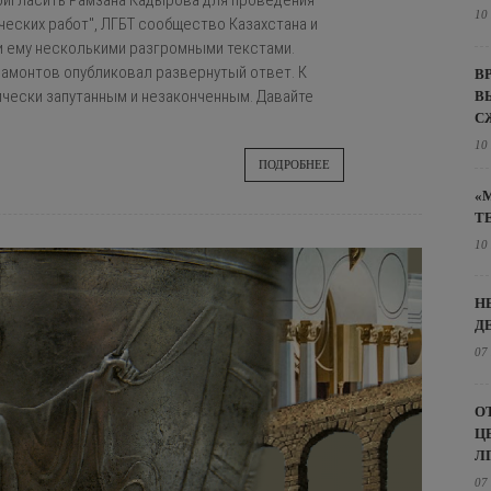
ригласить Рамзана Кадырова для проведения
10
ческих работ", ЛГБТ сообщество Казахстана и
 ему несколькими разгромными текстами.
 Мамонтов опубликовал развернутый ответ. К
В
чески запутанным и незаконченным. Давайте
В
С
10
ПОДРОБНЕЕ
«
Т
10
Н
Д
07
О
Ц
Л
07