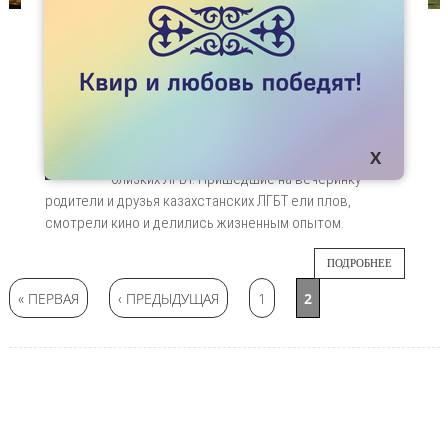
НОВОСТИ
РАДУЖНЫЙ ПЛОВ ДЛЯ РОДИТЕЛЕЙ ЛГБТ-
ДЕТЕЙ
28 октября в Алматы состоялась первая
29
семейная PLoF Party (PLoF - Parents, Loved
ones and Friends) для родителей, друзей и
ОКТ
близких ЛГБТ. Пришедшие на вечеринку
родители и друзья казахстанских ЛГБТ ели плов,
смотрели кино и делились жизненным опытом.
ПОДРОБНЕЕ
Страницы
« ПЕРВАЯ
‹ ПРЕДЫДУЩАЯ
1
2