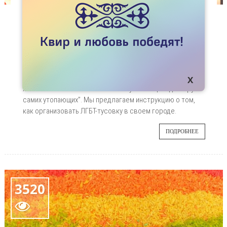
СТАТЬИ
ТУСОВКА СВОИМИ РУКАМИ
Наши читательницы и читатели, которые
25
живут в небольших городах, пишут, что им
нужны такие же встречи сообщества,
ФЕВ
какие проходят в Алматы и Астане. На это
хочется ответить так: “спасение утопающих - дело рук
самих утопающих”. Мы предлагаем инструкцию о том,
как организовать ЛГБТ-тусовку в своем городе.
ПОДРОБНЕЕ
3520
