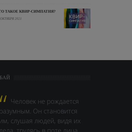
ТО ТАКОЕ КВИР-СИМПАТИЯ?
 ОКТЯБРЯ 2021
БАЙ
Человек не рождается
разумным. Он становится
им, слушая людей, видя их
дела, тру­дясь в поте лица.