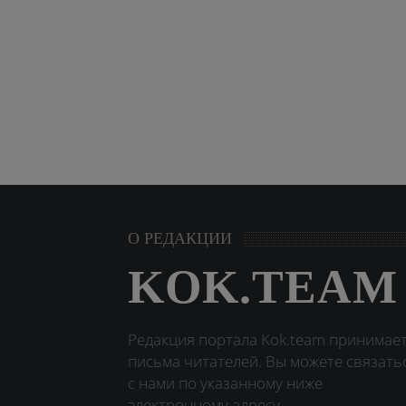
О РЕДАКЦИИ
KOK.TEAM
Редакция портала Kok.team принимае
письма читателей. Вы можете связать
с нами по указанному ниже
электронному адресу.