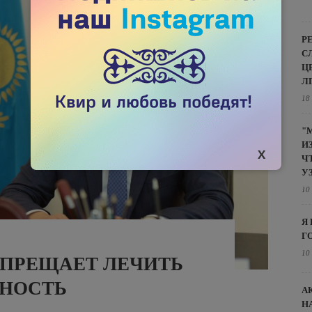
Р
С
Ц
Л
18
"
И
Ч
У
10
Я
Г
10
АПРЕЩАЕТ ЛЕЧИТЬ
НОСТЬ
А
Н