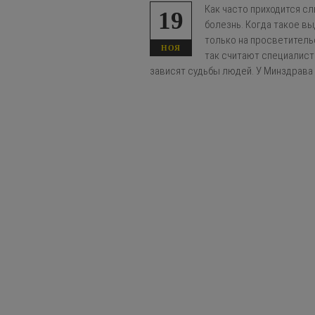
Как часто приходится с
19
болезнь. Когда такое в
только на просветительс
НОЯ
так считают специалист
зависят судьбы людей. У Минздрава 