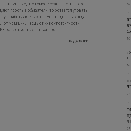
лышать мнение, что гомосексуальность – это
10
ыдают простые обыватели, то остается уповать
кую работу активистов. Но что делать, когда
В
ы от медицины, ведь от их компетентности
В
РК есть ответ на этот вопрос.
С
10
ПОДРОБНЕЕ
«
Т
10
Н
Д
07
О
Ц
Л
07