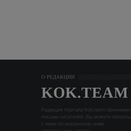
О РЕДАКЦИИ
KOK.TEAM
Редакция портала Kok.team принимае
письма читателей. Вы можете связать
с нами по указанному ниже
электронному адресу.