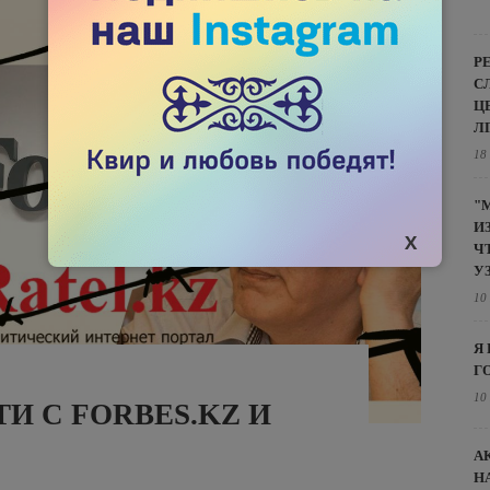
Р
С
Ц
Л
18
"
И
Ч
У
10
Я
Г
10
И С FORBES.KZ И
А
Н