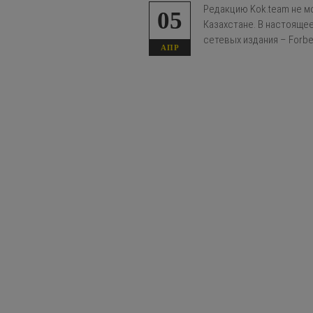
Редакцию Kok.team не м
05
Казахстане. В настояще
сетевых издания – Forbes
АПР