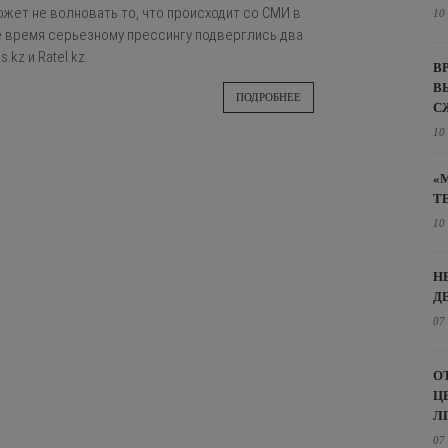
ожет не волновать то, что происходит со СМИ в
10
е время серьезному прессингу подверглись два
.kz и Ratel.kz.
В
В
ПОДРОБНЕЕ
С
10
«
Т
10
Н
Д
07
О
Ц
Л
07