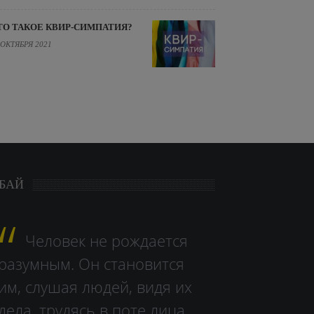
ТО ТАКОЕ КВИР-СИМПАТИЯ?
 ОКТЯБРЯ 2021
БАЙ
Человек не рождается
разумным. Он становится
им, слушая людей, видя их
дела, тру­дясь в поте лица.