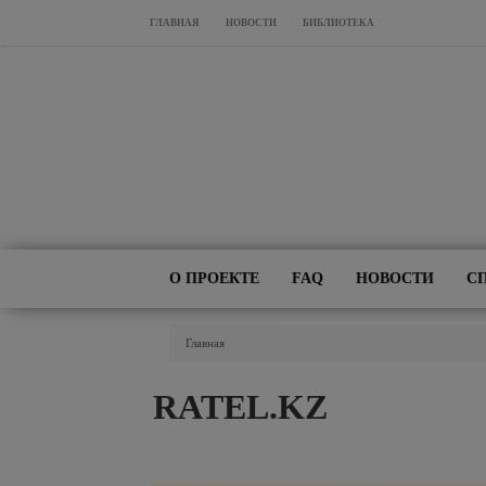
Перейти к основному содержанию
ГЛАВНАЯ
НОВОСТИ
БИБЛИОТЕКА
О ПРОЕКТЕ
FAQ
НОВОСТИ
С
Вы Здесь
Главная
RATEL.KZ