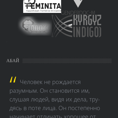
study czech
АБАЙ
Человек не рождается
разумным. Он становится им,
слушая людей, видя их дела, тру­
дясь в поте лица. Он постепенно
начинает отличать хорошее от