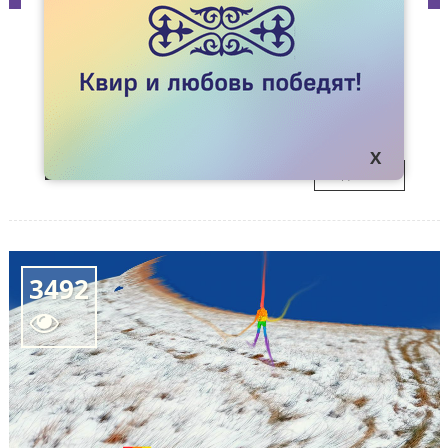
СТАТЬИ
“ГАВАЙИ”: ВЕЧЕРИНКА ДЛЯ ЛГБТ
ШЫМКЕНТА
Админ/ки паблика “Геи Шымкента” задумали
02
организовать вечеринку.
МАЯ
ПОДРОБНЕЕ
3492
