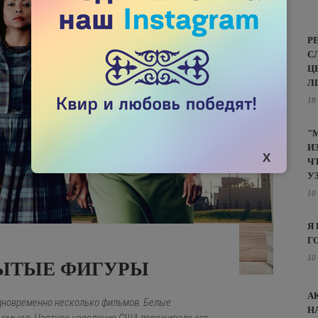
Р
С
Ц
Л
18
"
И
Ч
У
10
Я
Г
10
РЫТЫЕ ФИГУРЫ
А
одновременно несколько фильмов. Белые
Н