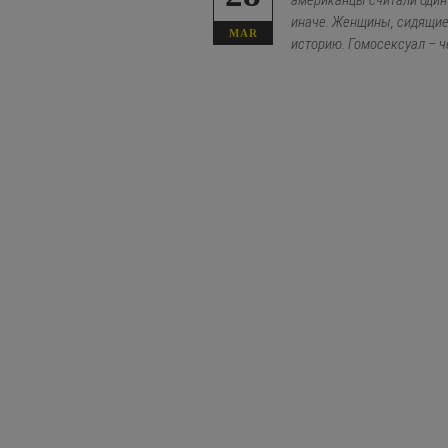
американцы считали один
иначе. Женщины, сидящие 
MAR
историю. Гомосексуал – ч