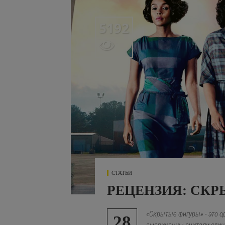
5192

СТАТЬИ
РЕЦЕНЗИЯ: СК
«Скрытые фигуры» - это 
28