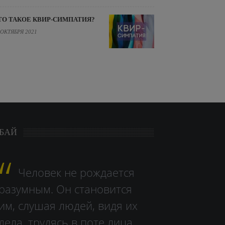
ТО ТАКОЕ КВИР-СИМПАТИЯ?
 ОКТЯБРЯ 2021
БАЙ
Человек не рождается
разумным. Он становится
им, слушая людей, видя их
дела, тру­дясь в поте лица.