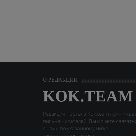
О РЕДАКЦИИ
KOK.TEAM
Редакция портала Kok.team принимае
письма читателей. Вы можете связать
с нами по указанному ниже
электронному адресу.