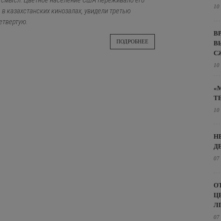
 смысл. Цветное население США переживало его
10
в казахстанских кинозалах, увидели третью
етвертую.
В
ПОДРОБНЕЕ
В
С
10
«
Т
10
Н
Д
07
О
Ц
Л
07