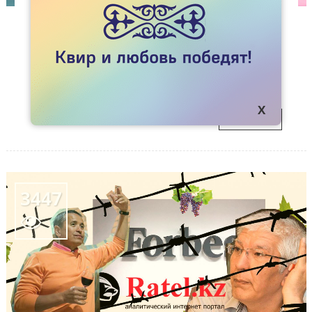
СТАТЬИ
ТЕЛО ПРОТИВ ПРАВИЛ
Какая польза геям, лесбиянкам и
09
бисексуальным людям от помощи
транс*движению.
ОКТ
ПОДРОБНЕЕ
3447
