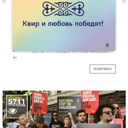
СТАТЬИ
ГОМОФОБНЫЙ ТЕРРОР. КАЗАХСТАН
СЛЕДУЮЩИЙ?
Государства на постсоветском
02
пространстве все чаще не только
оправдывают или поддерживают действия
АВГ
против ЛГБТ-граждан, но и сами инициируют
их.
ПОДРОБНЕЕ
5711
