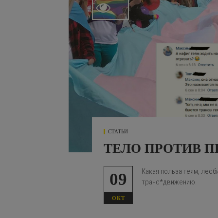

СТАТЬИ
ТЕЛО ПРОТИВ П
Какая польза геям, лес
09
транс*движению.
ОКТ