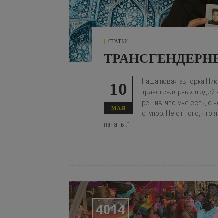
СТАТЬИ
ТРАНСГЕНДЕРН
Наша новая авторка Ник
10
трансгендерных людей в
решив, что мне есть, о ч
МАЯ
ступор. Не от того, что я
начать…”
4014