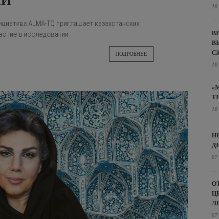
ИИ
10
ициатива ALMA-TQ приглашает казахстанских
В
астие в исследовании.
В
С
ПОДРОБНЕЕ
10
«
Т
10
Н
Д
07
О
Ц
Л
07