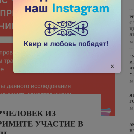
Р
С
Ц
Л
18
"
И
Ч
У
10
Я
Г
10
*ЧЕЛОВЕК ИЗ
РИМИТЕ УЧАСТИЕ В
А
Н