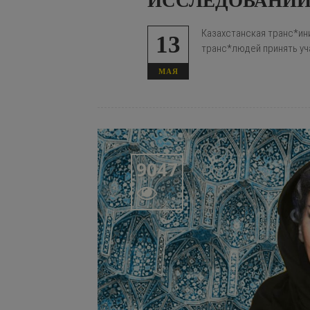
ИССЛЕДОВАНИ
Казахстанская транс*ин
13
транс*людей принять уч
МАЯ
9047
