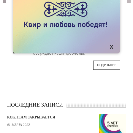
СТАТЬИ
ОФИЦИАЛЬНЫЙ ОТВЕТ МИНИСТРА АБАЕВА
ОБ ЛГБТ
Беспрецедентное для истории ЛГБТ
07
Казахстана событие – государственный
служащий уровня министра официально
АВГ
обсуждает наши проблемы.
ПОДРОБНЕЕ
ПОСЛЕДНИЕ ЗАПИСИ
KOK.TEAM ЗАКРЫВАЕТСЯ
01 МАРТА 2022