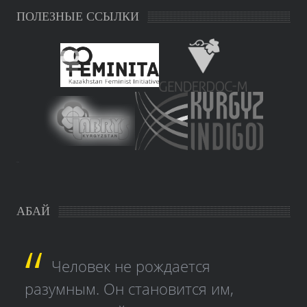
ПОЛЕЗНЫЕ ССЫЛКИ
study czech
АБАЙ
Человек не рождается
разумным. Он становится им,