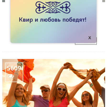
#ЖИВИЛЮБИ
ГЕЙ ПОСЛЕ 30
От долгих минетов затекает шея? Что ж, значит,
05
наступило время послушать историю о том, как
жить, не подволакивая ножку.
MAR
ПОДРОБНЕЕ
5609
