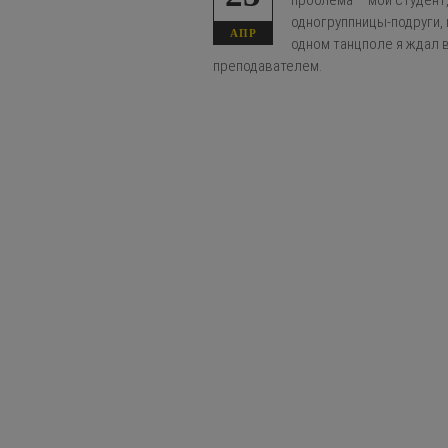
проблема – мой студент,
одногруппницы-подруги, 
АПР
одном танцполе я ждал в
преподавателем.