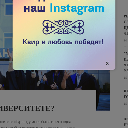
Р
С
Ц
Л
18
"
И
Ч
У
10
Я
Г
10
ИВЕРСИТЕТЕ?
А
рситете «Туран», у меня была всего одна
Н