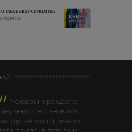
ТО ТАКОЕ КВИР-СИМПАТИЯ?
 ОКТЯБРЯ 2021
БАЙ
Человек не рождается
разумным. Он становится
им, слушая людей, видя их
дела, тру­дясь в поте лица.