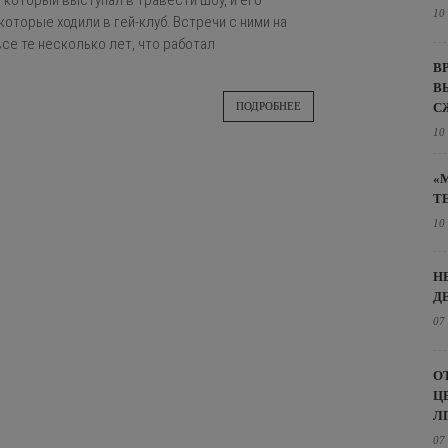
 который выступал в травести шоу, и его
10
которые ходили в гей-клуб. Встречи с ними на
се те несколько лет, что работал
В
В
С
ПОДРОБНЕЕ
10
«
Т
10
Н
Д
07
О
Ц
Л
07