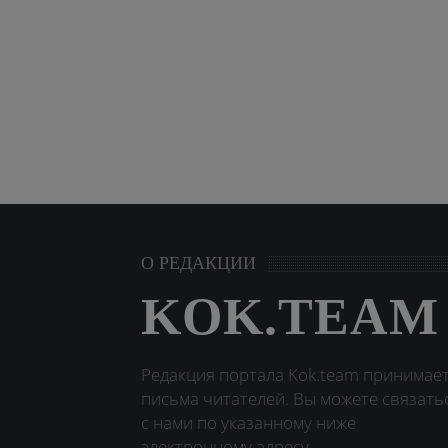
О РЕДАКЦИИ
KOK.TEAM
Редакция портала Kok.team принимае
письма читателей. Вы можете связать
с нами по указанному ниже
электронному адресу.