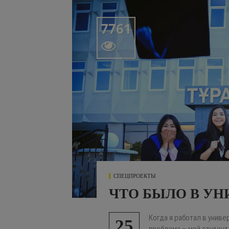
7761

СПЕЦПРОЕКТЫ
ЧТО БЫЛО В УН
Когда я работал в униве
25