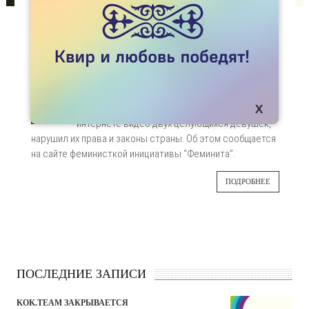
СТАТЬИ
ЛЕСБИЯНКИ ВЫИГРАЛИ ПРОЦЕСС В
ВЕРХОВНОМ СУДЕ КАЗАХСТАНА
Верховный суд Казахстана определил, что
28
гражданин Элдар Гамилзаде (паспортная
фамилия Мамедов), распространивший в
АВГ
интернете видео двух целующихся девушек,
нарушил их права и законы страны. Об этом
сообщается
на сайте феминисткой инициативы “Феминита”.
ПОДРОБНЕЕ
ПОСЛЕДНИЕ ЗАПИСИ
KOK.TEAM ЗАКРЫВАЕТСЯ