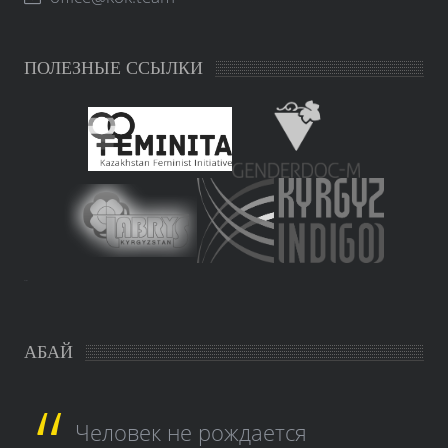
ПОЛЕЗНЫЕ ССЫЛКИ
study czech
АБАЙ
Человек не рождается