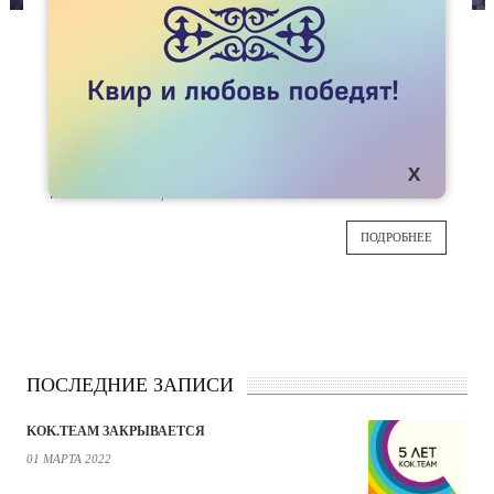
СПЕЦПРОЕКТЫ
РАДУГА НАД ХАНОЕМ
Бекзат Садыков пишет о, казалось бы,
19
невероятном. Вьетнамское
коммунистическое правительство само
ОКТ
инициировало закон об однополых браках. Что
из этого вышло, читайте в статье.
ПОДРОБНЕЕ
ПОСЛЕДНИЕ ЗАПИСИ
KOK.TEAM ЗАКРЫВАЕТСЯ
01 МАРТА 2022