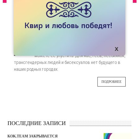
СТАТЬИ
ШКОЛЬНЫЙ ВЫПУСКНОЙ КАК БИЛЕТ НА
СВОБОДУ
Возможность уехать еще до
15
совершеннолетия - это самая большая удача,
которая вам когда либо выпадала, вы не
ИЮН
можете ее упустить. Для нас, геев, лесбиянок,
трансгендерных людей и бисексуалов нет будущего в
наших родных городах.
ПОДРОБНЕЕ
ПОСЛЕДНИЕ ЗАПИСИ
KOK.TEAM ЗАКРЫВАЕТСЯ