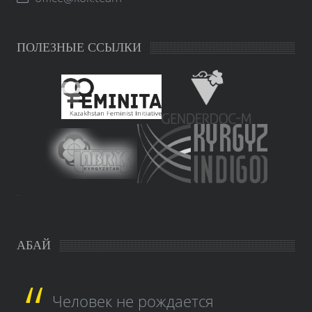
ПОЛЕЗНЫЕ ССЫЛКИ
study czech
АБАЙ
Человек не рождается