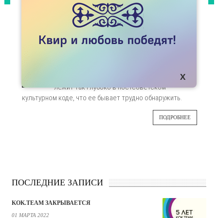
СТАТЬИ
ГОМОФОБИЯ КАК ЧАСТЬ КУЛЬТУРНОГО
КОДА
Может ли толерантный человека сказать
08
гомофобную вещь? К сожалению да,
поскольку анти-гомосексуальная риторика
АПР
лежит так глубоко в постсоветском
культурном коде, что ее бывает трудно обнаружить.
ПОДРОБНЕЕ
ПОСЛЕДНИЕ ЗАПИСИ
KOK.TEAM ЗАКРЫВАЕТСЯ
01 МАРТА 2022