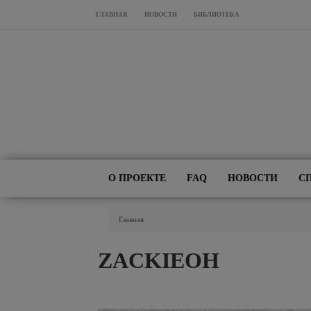
Перейти к основному содержанию
ГЛАВНАЯ
НОВОСТИ
БИБЛИОТЕКА
О ПРОЕКТЕ
FAQ
НОВОСТИ
С
Вы Здесь
Главная
ZACKIEOH