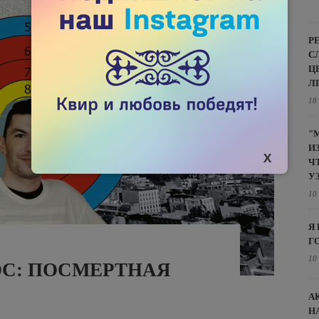
Р
С
Ц
Л
18
"
И
Ч
У
10
Я
Г
10
ОС: ПОСМЕРТНАЯ
А
Н