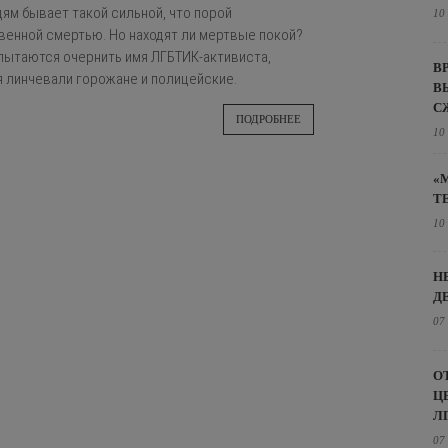
ям бывает такой сильной, что порой
10
венной смертью. Но находят ли мертвые покой?
и пытаются очернить имя ЛГБТИК-активиста,
В
я линчевали горожане и полицейские.
В
С
ПОДРОБНЕЕ
10
«
Т
10
Н
Д
07
О
Ц
Л
07