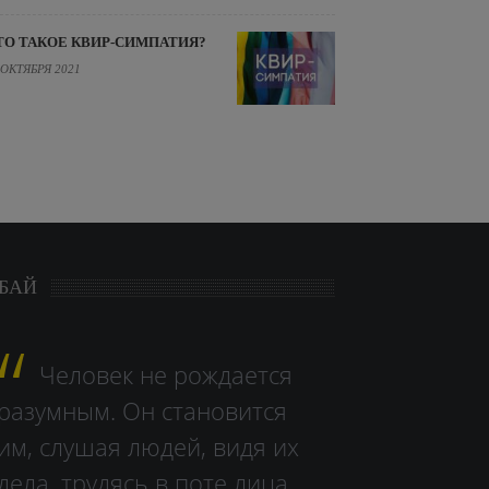
ТО ТАКОЕ КВИР-СИМПАТИЯ?
 ОКТЯБРЯ 2021
БАЙ
Человек не рождается
разумным. Он становится
им, слушая людей, видя их
дела, тру­дясь в поте лица.