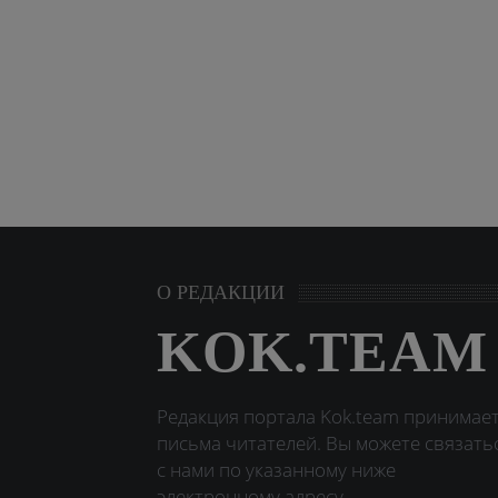
О РЕДАКЦИИ
KOK.TEAM
Редакция портала Kok.team принимае
письма читателей. Вы можете связать
с нами по указанному ниже
электронному адресу.