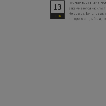
Ненависть к ЛГБТИК-люд
13
заканчивается насильст
Не всегда. Так, в Греци
ЯНВ
которого средь бела дн