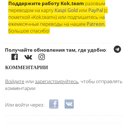
Поддержите работу Kok.team
разовым
переводом на карту
Kaspi Gold
или
PayPal
(с
пометкой «Kok.team») или подпишитесь на
ежемесячные переводы на нашем
Patreon
.
Большое спасибо!
Получайте обновления там, где удобно
:
КОММЕНТАРИИ
Войдите
или
зарегистрируйтесь
, чтобы отправлять
комментарии
Login with Facebook
Login with ВКонтакте
Или войти через: