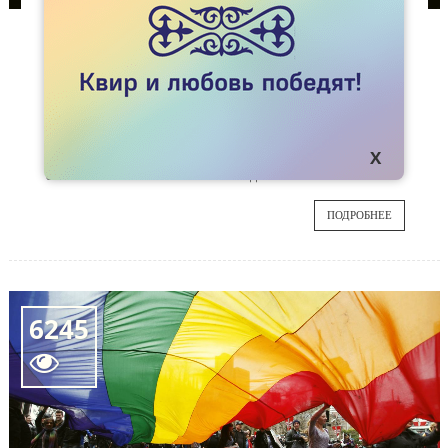
СПЕЦПРОЕКТЫ
РИШАР В «КОКТЕМЕ»
Ему было под сорок, когда мы познакомились.
01
Уже 15 лет прошло с тех пор, как мы кадрили
одних и тех же парней на спор в душных
ДЕК
парижских барах, разговаривали по ночам на
балконе и плакали вместе с Миядзаки.
ПОДРОБНЕЕ
6245
