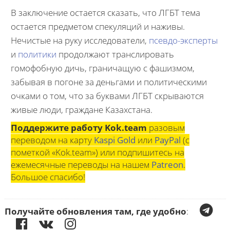
В заключение остается сказать, что ЛГБТ тема
остается предметом спекуляций и наживы.
Нечистые на руку исследователи,
псевдо-эксперты
и
политики
продолжают транслировать
гомофобную дичь, граничащую с фашизмом,
забывая в погоне за деньгами и политическими
очками о том, что за буквами ЛГБТ скрываются
живые люди, граждане Казахстана.
Поддержите работу Kok.team
разовым
переводом на карту
Kaspi Gold
или
PayPal
(с
пометкой «Kok.team») или подпишитесь на
ежемесячные переводы на нашем
Patreon
.
Большое спасибо!
Получайте обновления там, где удобно
: