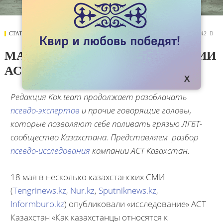
СТАТЬИ
19 МАЯ 2017
7042

МАНИПУЛЯТОРЫ ИЗ КОМПАНИИ
АСТ КАЗАХСТАН
Редакция
Kok.
team продолжает разоблачать
псевдо-экспертов
и прочие говорящие головы,
которые позволяют себе поливать грязью ЛГБТ-
сообщество Казахстана. Представляем разбор
псевдо-исследования
компании АСТ Казахстан.
18 мая в несколько казахстанских СМИ
(
Tengrinews.kz
,
Nur.kz
,
Sputniknews.kz
,
Informburo.kz
) опубликовали «исследование» АСТ
Казахстан «Как казахстанцы относятся к