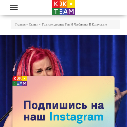
Перейти к основному содержанию
Вы Здесь
Главная
»
Статьи
»
Трансгендерные Геи И Лесбиянки В Казахстане