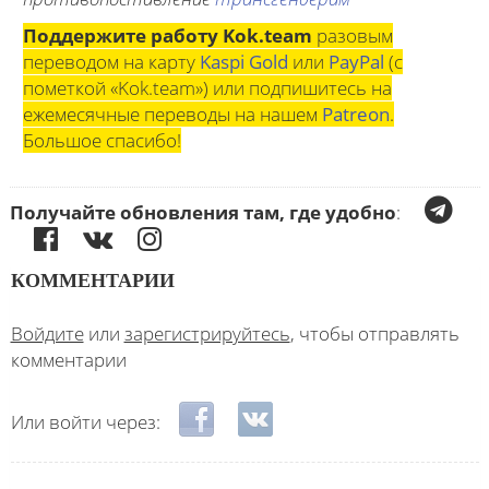
Поддержите работу Kok.team
разовым
переводом на карту
Kaspi Gold
или
PayPal
(с
пометкой «Kok.team») или подпишитесь на
ежемесячные переводы на нашем
Patreon
.
Большое спасибо!
Получайте обновления там, где удобно
:
КОММЕНТАРИИ
Войдите
или
зарегистрируйтесь
, чтобы отправлять
комментарии
Login with Facebook
Login with ВКонтакте
Или войти через: