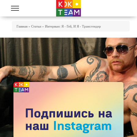
Перейти к основному содержанию
Вы Здесь
Главная
»
Статьи
»
Интервью: Я - Гей, И Я - Трансгендер