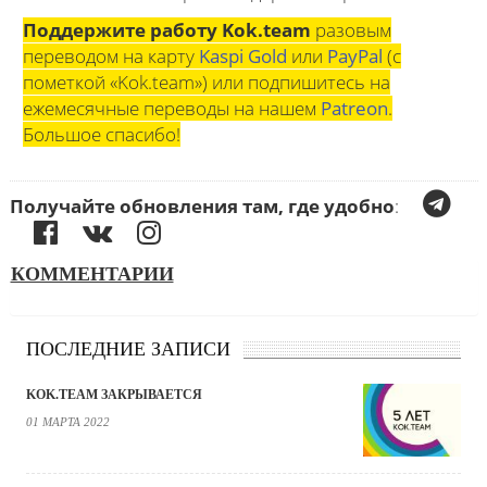
Поддержите работу Kok.team
разовым
переводом на карту
Kaspi Gold
или
PayPal
(с
пометкой «Kok.team») или подпишитесь на
ежемесячные переводы на нашем
Patreon
.
Большое спасибо!
Получайте обновления там, где удобно
:
КОММЕНТАРИИ
ПОСЛЕДНИЕ ЗАПИСИ
KOK.TEAM ЗАКРЫВАЕТСЯ
01 МАРТА 2022