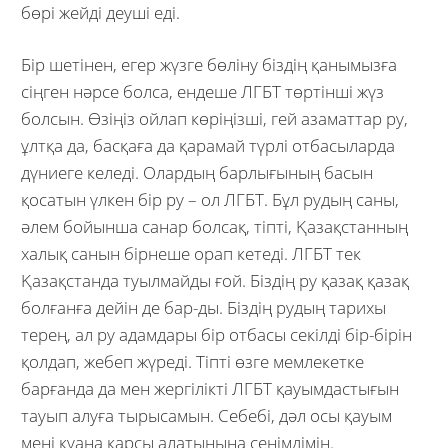
бөрі жейді деуші еді.
Бір шетінен, егер жүзге бөліну біздің қанымызға
сіңген нәрсе болса, ендеше ЛГБТ төртінші жүз
болсын. Өзіңіз ойлап көріңізші, гей азаматтар ру,
ұлтқа да, басқаға да қарамай түрлі отбасыларда
дүниеге келеді. Олардың барлығының басын
қосатын үлкен бір ру – ол ЛГБТ. Бұл рудың саны,
әлем бойынша санар болсақ, тіпті, Қазақстанның
халық санын бірнеше орап кетеді. ЛГБТ тек
Қазақстанда туылмайды ғой. Біздің ру қазақ қазақ
болғанға дейін де бар-ды. Біздің рудың тарихы
терең, ал ру адамдары бір отбасы секілді бір-бірін
қолдап, жебеп жүреді. Тіпті өзге мемлекетке
барғанда да мен жергілікті ЛГБТ қауымдастығын
тауып алуға тырысамын. Себебі, дәл осы қауым
мені қуана қарсы алатынына сенімдімін.