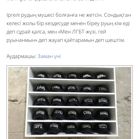
Іргелі рудың мүшесі болғанға не жетсін. Сондықтан
келесі жолы бір кездесуде менен біреу руың кім еді
деп сұрай қалса, мен «Мен ЛГБТ-жүзі, гей
руынанмын» деп жауап қайтарамын деп шештім.
Аудармашы:
Заман үні