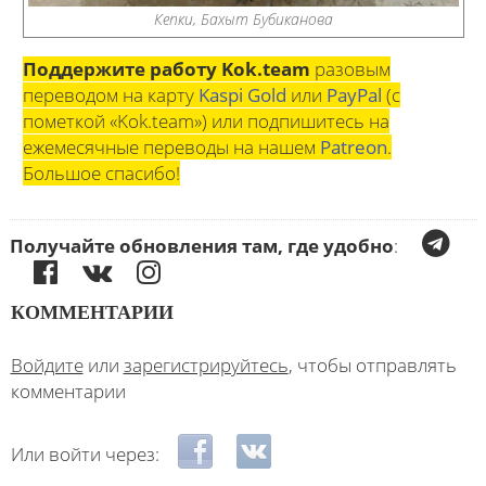
Кепки, Бахыт Бубиканова
Поддержите работу Kok.team
разовым
переводом на карту
Kaspi Gold
или
PayPal
(с
пометкой «Kok.team») или подпишитесь на
ежемесячные переводы на нашем
Patreon
.
Большое спасибо!
Получайте обновления там, где удобно
:
КОММЕНТАРИИ
Войдите
или
зарегистрируйтесь
, чтобы отправлять
комментарии
Login with Facebook
Login with ВКонтакте
Или войти через: