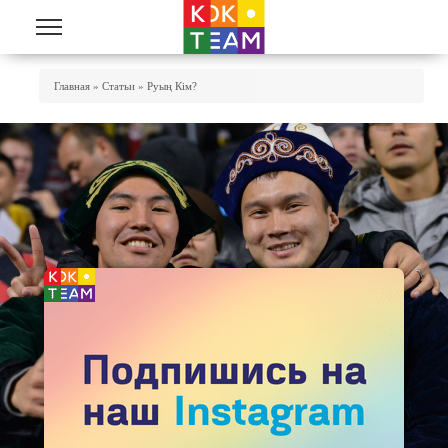
Перейти к основному содержанию
Вы Здесь
Главная
»
Статьи
»
Руың Кiм?