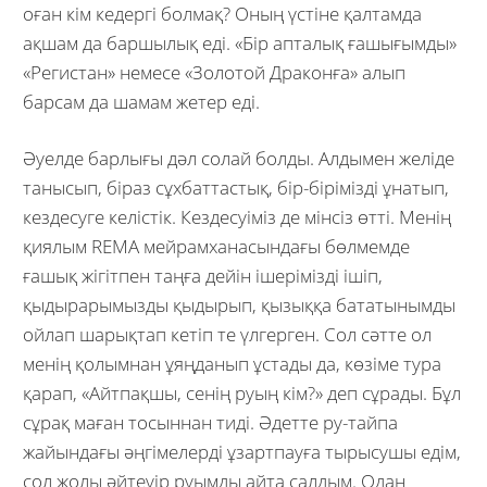
оған кім кедергі болмақ? Оның үстіне қалтамда
ақшам да баршылық еді. «Бір апталық ғашығымды»
«Регистан» немесе «Золотой Драконға» алып
барсам да шамам жетер еді.
Әуелде барлығы дәл солай болды. Алдымен желіде
танысып, біраз сұхбаттастық, бір-бірімізді ұнатып,
кездесуге келістік. Кездесуіміз де мінсіз өтті. Менің
қиялым REMA мейрамханасындағы бөлмемде
ғашық жігітпен таңға дейін ішерімізді ішіп,
қыдырарымызды қыдырып, қызыққа бататынымды
ойлап шарықтап кетіп те үлгерген. Сол сәтте ол
менің қолымнан ұяңданып ұстады да, көзіме тура
қарап, «Айтпақшы, сенің руың кім?» деп сұрады. Бұл
сұрақ маған тосыннан тиді. Әдетте ру-тайпа
жайындағы әңгімелерді ұзартпауға тырысушы едім,
сол жолы әйтеуір руымды айта салдым. Одан