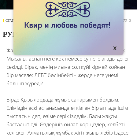
СТАТЬИ
21 СЕНТЯБРЯ 2017
7673

РУЫҢ КIМ?
Жаһанда адам ақылына қонымды заттар жетерлік.
Мысалы, аспан неге көк немесе су неге ағады деген
секілді. Бірақ, менің миыма сол күйі кірмей қойған
бір мәселе: ЛГБТ бөлінбейтін жерде неге үнемі
бөлініп жүреді?
Бірде Қызылордада жұмыс сапарымен болдым.
Еліміздің ескі астанасында өткізген бір аптада ішім
пыспасын деп, өзіме серік іздедім. Басы жақсы
басталып еді. Өздеріңіз ойлап көріңіздер, келбеті
келіскен Алматылық жұмбақ жігіт жылы лебіз іздесе,