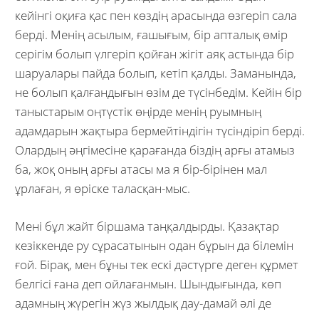
кейінгі оқиға қас пен көздің арасында өзгеріп сала
берді. Менің асылым, ғашығым, бір апталық өмір
серігім болып үлгеріп қойған жігіт аяқ астында бір
шаруалары пайда болып, кетіп қалды. Заманында,
не болып қалғандығын өзім де түсінбедім. Кейін бір
таныстарым оңтүстік өңірде менің руымның
адамдарын жақтыра бермейтіндігін түсіндіріп берді.
Олардың әңгімесіне қарағанда біздің арғы атамыз
ба, жоқ оның арғы атасы ма я бір-бірінен мал
ұрлаған, я өріске таласқан-мыс.
Мені бұл жайт біршама таңқалдырды. Қазақтар
кезіккенде ру сұрасатынын одан бұрын да білемін
ғой. Бірақ, мен бұны тек ескі дәстүрге деген құрмет
белгісі ғана деп ойлағанмын. Шындығында, көп
адамның жүрегін жүз жылдық дау-дамай әлі де