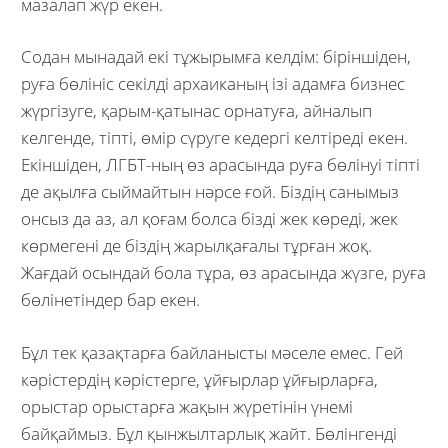
мазалап жүр екен.
Содан мынадай екі тұжырымға келдім: біріншіден,
руға бөлініс секілді архаиканың ізі адамға бизнес
жүргізуге, қарым-қатынас орнатуға, айналып
келгенде, тіпті, өмір сүруге кедергі келтіреді екен.
Екіншіден, ЛГБТ-ның өз арасында руға бөлінуі тіпті
де ақылға сыймайтын нәрсе ғой. Біздің санымыз
онсыз да аз, ал қоғам болса бізді жек көреді, жек
көрмегені де біздің жарылқағалы тұрған жоқ.
Жағдай осындай бола тұра, өз арасында жүзге, руға
бөлінетіндер бар екен.
Бұл тек қазақтарға байланысты мәселе емес. Гей
кәрістердің кәрістерге, ұйғырлар ұйғырларға,
орыстар орыстарға жақын жүретінін үнемі
байқаймыз. Бұл қынжылтарлық жайт. Бөлінгенді