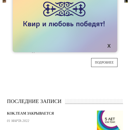
СТАТЬИ
РУЫҢ КIМ?
В мире очень много понятных вещей –
10
например, почему небо голубое, а вода
мокрая. Но одного я понять не могу – зачем
СЕН
ЛГБТ делится там, где этого разделения быть
не должно.
ПОДРОБНЕЕ
ПОСЛЕДНИЕ ЗАПИСИ
KOK.TEAM ЗАКРЫВАЕТСЯ
01 МАРТА 2022