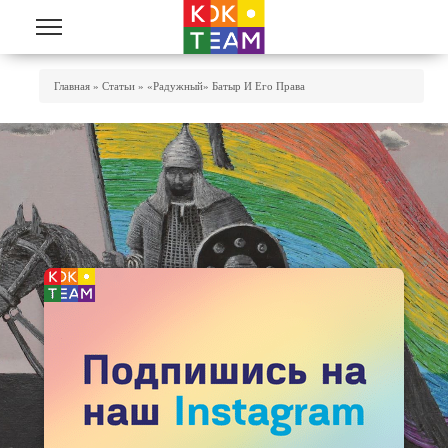
Перейти к основному содержанию
Вы Здесь
Главная
»
Статьи
»
«Радужный» Батыр И Его Права