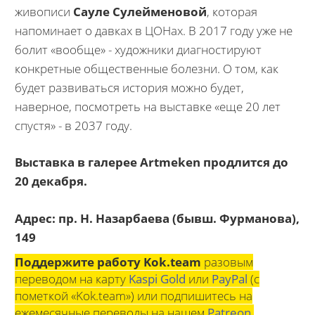
живописи
Сауле Сулейменовой
, которая
напоминает о давках в ЦОНах. В 2017 году уже не
болит «вообще» - художники диагностируют
конкретные общественные болезни. О том, как
будет развиваться история можно будет,
наверное, посмотреть на выставке «еще 20 лет
спустя» - в 2037 году.
Выставка в галерее
Artmeken
продлится до
20 декабря.
Адрес: пр. Н. Назарбаева (бывш. Фурманова),
149
Поддержите работу Kok.team
разовым
переводом на карту
Kaspi Gold
или
PayPal
(с
пометкой «Kok.team») или подпишитесь на
ежемесячные переводы на нашем
Patreon
.