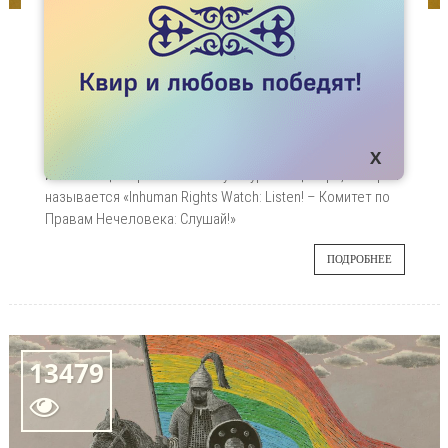
СТАТЬИ
КОМИТЕТ ПО ПРАВАМ НЕЧЕЛОВЕКА
Мы продолжаем рассказывать о выставке
11
«Права человека: 20 лет спустя», а точнее, о
работах, освещающих тему ЛБГТ Казахстана.
ДЕК
Одна из таких работ – это аудио-визуальная
инсталляция Креольского культурного центра, которая
называется «Inhuman Rights Watch: Listen! – Комитет по
Правам Нечеловека: Слушай!»
ПОДРОБНЕЕ
13479
