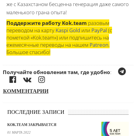
же с Казахстаном бесценна генерация даже самого
маленького грана опыта!
Поддержите работу Kok.team
разовым
переводом на карту
Kaspi Gold
или
PayPal
(с
пометкой «Kok.team») или подпишитесь на
ежемесячные переводы на нашем
Patreon
.
Большое спасибо!
Получайте обновления там, где удобно
:
КОММЕНТАРИИ
ПОСЛЕДНИЕ ЗАПИСИ
KOK.TEAM ЗАКРЫВАЕТСЯ
01 МАРТА 2022