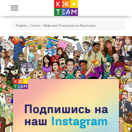
Перейти к основному содержанию
Вы Здесь
Главная
»
Статьи
»
Цифровая Толерантность Караганды