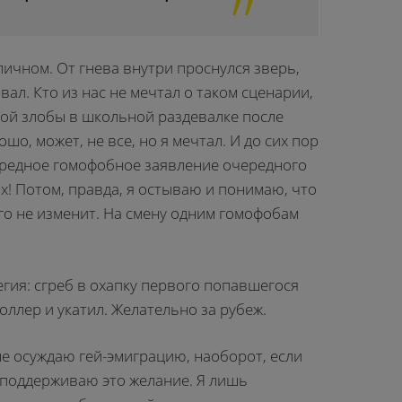
личном. От гнева внутри проснулся зверь,
вал. Кто из нас не мечтал о таком сценарии,
ной злобы в школьной раздевалке после
шо, может, не все, но я мечтал. И до сих пор
ередное гомофобное заявление очередного
ох! Потом, правда, я остываю и понимаю, что
го не изменит. На смену одним гомофобам
егия: сгреб в охапку первого попавшегося
оллер и укатил. Желательно за рубеж.
е осуждаю гей-эмиграцию, наоборот, если
и поддерживаю это желание. Я лишь