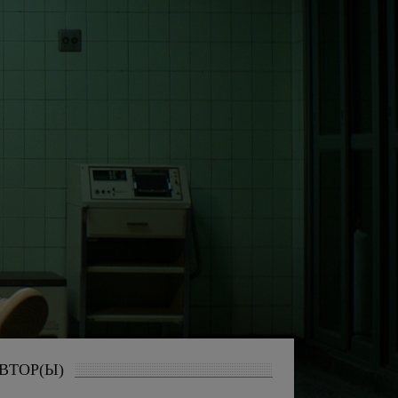
ВТОР(Ы)