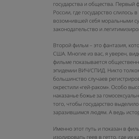
государства и общества. Первый 
России, где государство слилось 
возомнившей себя моральными су
законодательство и легитимизиро
Второй фильм – это фантазия, кот
США. Многие из вас, я уверен, вид
фильме показывается общественн
эпидемии ВИЧ/СПИД. Никто толком 
большинство случаев регистриро
окрестили «гей-раком». Особо выс
наказанье божье за гомосексуальн
того, чтобы государство выделил
заразившимся людям. А ведь истор
Именно этот путь и показан в фил
изолировать геев в гетто, где их 