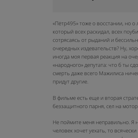
«Пётр495» тоже о восстании, но о 
который всех раскидал, всех поуби
сотрясаясь от рыданий и бессиль
очередных издевательств? Ну, хоро
иногда моя первая реакция на оч
«народного» депутата: что б ты сд
смерть даже всего Мажилиса ниче
придут другие.
В фильме есть еще и вторая страт
беззащитного парня, сел на мотор
Не поймите меня неправильно. Я н
человек хочет уехать, то всяческ