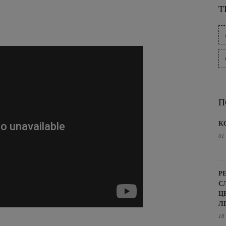
Т
П
K
01
Р
С
Ц
Л
18