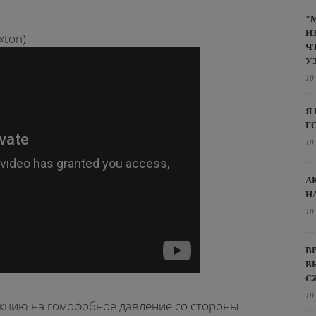
"
И
xton)
Ч
У
10
Я
Г
10
А
Н
10
В
В
С
10
кцию на гомофобное давление со стороны