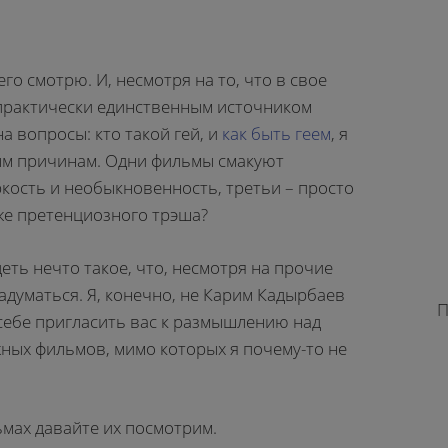
го смотрю. И, несмотря на то, что в свое
практически единственным источником
а вопросы: кто такой гей, и
как быть геем
, я
ым причинам. Одни фильмы смакуют
яркость и необыкновенность, третьи – просто
уже претенциозного трэша?
еть нечто такое, что, несмотря на прочие
задуматься. Я, конечно, не Карим Кадырбаев
П
 себе пригласить вас к размышлению над
жных фильмов, мимо которых я почему-то не
ьмах давайте их посмотрим.