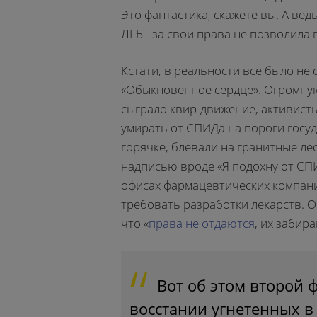
Это фантастика, скажете вы. А ве
ЛГБТ за свои права не позволила 
Кстати, в реальности все было не 
«Обыкновенное сердце». Огромну
сыграло квир-движение, активисты
умирать от СПИДа на пороги госу
горячке, блевали на гранитные лес
надписью вроде «Я подохну от СП
офисах фармацевтических компани
требовать разработки лекарств. О
что «
права не отдаются
, их забир
Вот об этом второй 
восстании угнетенных в 