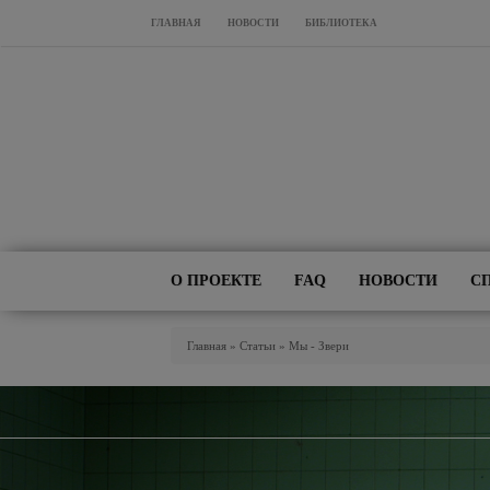
Перейти к основному содержанию
ГЛАВНАЯ
НОВОСТИ
БИБЛИОТЕКА
О ПРОЕКТЕ
FAQ
НОВОСТИ
С
Вы Здесь
Главная
»
Статьи
»
Мы - Звери