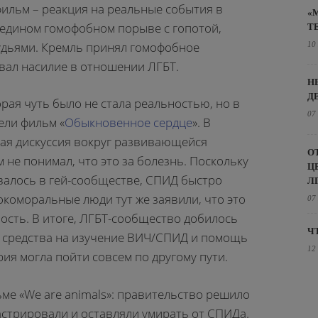
фильм – реакция на реальные события в
«
в едином гомофобном порыве с гопотой,
Т
дьями. Кремль принял гомофобное
10
вал насилие в отношении ЛГБТ.
Н
Д
орая чуть было не стала реальностью, но в
07
ели фильм «
Обыкновенное сердце
». В
ая дискуссия вокруг развивающейся
О
не понимал, что это за болезнь. Поскольку
Ц
валось в гей-сообществе, СПИД быстро
Л
окоморальные люди тут же заявили, что это
07
ость. В итоге, ЛГБТ-сообщество добилось
Ч
о средства на изучение ВИЧ/СПИД и помощь
12
ия могла пойти совсем по другому пути.
ьме «We are animals»: правительство решило
кастрировали и оставляли умирать от СПИДа.