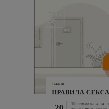
5752

СТАТЬИ
ПРАВИЛА СЕКСА
“Шок-видео: казахстанск
20