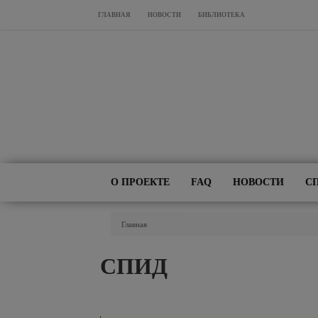
Перейти к основному содержанию
ГЛАВНАЯ
НОВОСТИ
БИБЛИОТЕКА
О ПРОЕКТЕ
FAQ
НОВОСТИ
С
Вы Здесь
Главная
СПИД