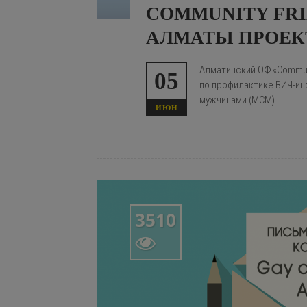
COMMUNITY FRI
АЛМАТЫ ПРОЕК
Алматинский ОФ «Communi
05
по профилактике ВИЧ-ин
мужчинами (МСМ).
ИЮН
3510
