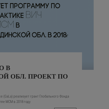
О В
Й ОБЛ. ПРОЕКТ ПО
nce (GаLа) реализует грант Глобального Фонда
ппе МСМ в 2018 году.