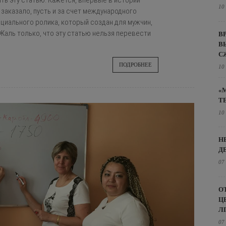
ть эту статью. Кажется, впервые в истории
10
заказало, пусть и за счет международного
оциального ролика, который создан для мужчин,
Жаль только, что эту статью нельзя перевести
В
В
С
ПОДРОБНЕЕ
10
«
Т
10
Н
Д
07
О
Ц
Л
07