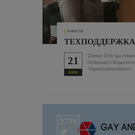
НОВОСТИ
ТЕХПОДДЕРЖКА
20 июня 2018 года техни
21
Глобального Фонда посе
“GayandLesbianAlliance”.
ИЮН
3779
