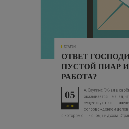
СТАТЬИ
ОТВЕТ ГОСПОДИ
ПУСТОЙ ПИАР 
РАБОТА?
А. Саулина: "Живя в сво
05
оказывается, не знал, 
существуют и выполняют
ИЮН
сопровождением целево
о котором он ни сном, ни духом. Стра