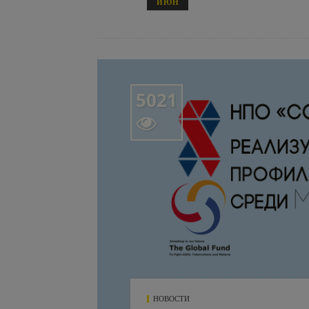
ИЮН
5021

НОВОСТИ