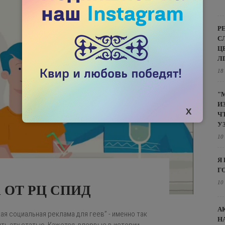
Р
С
Ц
Л
18
"
И
Ч
У
10
Я
Г
10
 ОТ РЦ СПИД
А
ая социальная реклама для геев” - именно так
Н