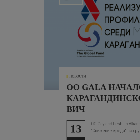
НОВОСТИ
ОО GALA НАЧАЛ
КАРАГАНДИНСКО
ВИЧ
ОО Gay and Lesbian Allia
13
"Снижение вреда" по гру