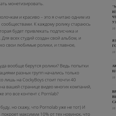
чать монетизировать.
"
И
полочкам и красиво – это я считаю одним из
Ч
У
 сообществами. К каждому ролику стараюсь
10
торая будет привлекать подписчика и
 Для всех студий создан свой альбом, и
Я
ко свои любимые ролики, и главное,
Г
10
уда вообще берутся ролики? Ведь попытки
А
Н
ациями разных групп начались только
10
ко лишь на CockyBoys стоит почти 40
м, на вашей странице видео многих компаний,
В
же это все контент с Pornlab?
В
С
уду, но скажу, что Pornolab уже не тот) И
10
, покроет максимум 10% от тех новинок, что