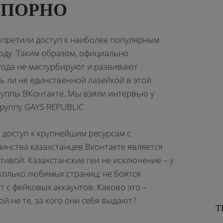
 ПОРНО
запретили доступ к наиболее популярным
оду. Таким образом, официально
года не мастурбируют и развивают
ь ли не единственной лазейкой в этой
уппы ВКонтакте. Мы взяли интервью у
группу GAYS REPUBLiC
 доступ к крупнейшим ресурсам с
инства казахстанцев Вконтакте является
тивой. Казахстанские геи не исключение – у
колько любимых страниц; не боятся
т с фейковых аккаунтов. Каково это –
й не те, за кого они себя выдают?
Т