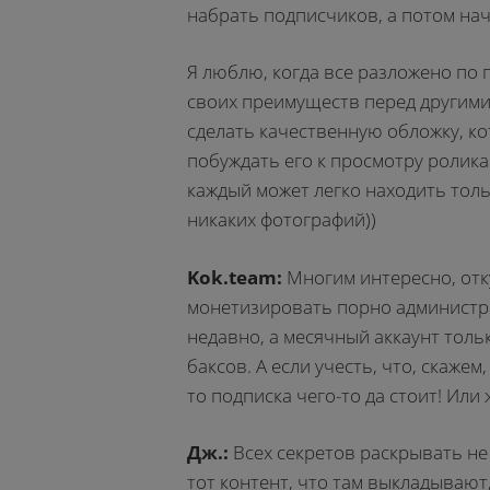
набрать подписчиков, а потом на
Я люблю, когда все разложено по 
своих преимуществ перед другими
сделать качественную обложку, ко
побуждать его к просмотру ролика.
каждый может легко находить толь
никаких фотографий))
Kok.team:
Многим интересно, отк
монетизировать порно администр
недавно, а месячный аккаунт толь
баксов. А если учесть, что, скаже
то подписка чего-то да стоит! Или 
Дж.:
Всех секретов раскрывать не б
тот контент, что там выкладывают