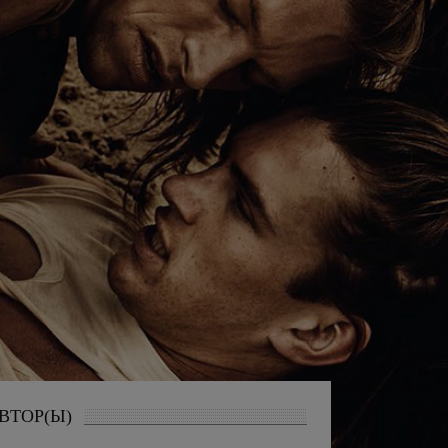
ВТОР(Ы)