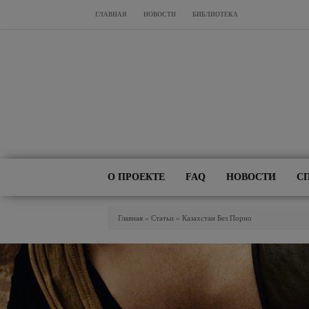
Перейти к основному содержанию
ГЛАВНАЯ
НОВОСТИ
БИБЛИОТЕКА
О ПРОЕКТЕ
FAQ
НОВОСТИ
С
Вы Здесь
Главная
»
Статьи
»
Казахстан Без Порно