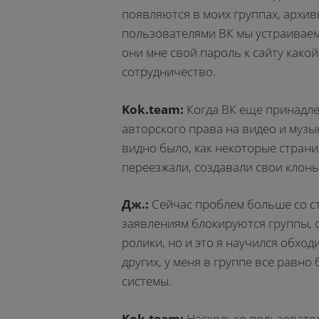
появляются в моих группах, архивы
пользователями ВК мы устраиваем 
они мне свой пароль к сайту какой
сотрудничество.
Kok.team:
Когда ВК еще принадл
авторского права на видео и музы
видно было, как некоторые страни
переезжали, создавали свои клоны 
Дж.:
Сейчас проблем больше со с
заявлениям блокируются группы, 
ролики, но и это я научился обход
других, у меня в группе все равно
системы.
Kok.team:
Насколько пользовател