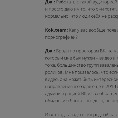
Дж.:
Работать с такой аудиторией 
и просто даю им то, что они хотят
нормально, что люди себя не раск
Kok.team:
Как у вас вообще появ
порнографией?
Дж.:
Бродя по просторам ВК, не м
который мне был нужен – видео и 
тоже, большинство групп завале
роликов. Мне показалось, что есл
видео, она может быть интересно
направления я создал ещё в 2013
администрацией ВК из-за обраще
обидно, и я бросал это дело, но ч
И вот год назад я в очередной раз