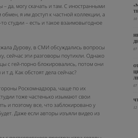
 – да, могу скачать и там. С иностранными
«
Т
обмен, я им доступ к частной коллекции, а
10
-то студии – есть и такое взаимовыгодное
Н
Д
ежала Дурову, в СМИ обсуждались вопросы
07
ку, сейчас эти разговоры поутихли. Однако
цы с гей-порно блокировались, потом они
О
и т.д. Как обстоят дела сейчас?
Ц
Л
07
тороны Роскомнадзора, чаще по их
студии тоже частенько изымают свои
Ч
ить и поэтому все, что заблокировано у
12
 будет. Даже если авторы изъяли видео из
и с постсоветского пространства готовы