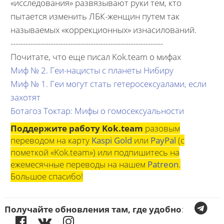
«исследования» развязывают руки тем, кто
пытается изменить ЛБК-женщин путем так
называемых «коррекционных» изнасилований.
-------------------------------------------------------------
Почитате, что еще писал Kok.team о мифах
Миф № 2. Геи-нацисты с планеты Нибиру
Миф № 1. Геи могут стать гетеросексуалами, если
захотят
Ботагоз Токтар: Мифы о гомосексуальности
Поддержите работу Kok.team
разовым
переводом на карту
Kaspi Gold
или
PayPal
(с
пометкой «Kok.team») или подпишитесь на
ежемесячные переводы на нашем
Patreon
.
Большое спасибо!
Получайте обновления там, где удобно
: