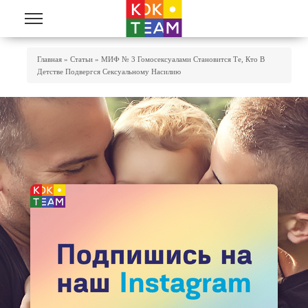
Перейти к основному содержанию
Вы Здесь
Главная
»
Статьи
»
МИФ № 3 Гомосексуалами Становится Те, Кто В
Детстве Подвергся Сексуальному Насилию