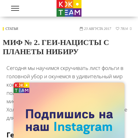
Перейти к основному содержанию
Вы Здесь
Главная
»
Статьи
»
Миф № 2. Геи-Нацисты С Планеты Нибиру
СТАТЬИ
23 АВГУСТА 2017
7814

МИФ № 2. ГЕИ-НАЦИСТЫ С
ПЛАНЕТЫ НИБИРУ
Сегодня мы научимся скручивать лист фольги в
головной убор и окунемся в удивительный мир
конспирологии, активно продвигаемой
политиками разных стран. Разберем эволюцию
мифа о геях-нацистах, как руководителях
Холокоста и миф о пропаганде ЛГБТ как заговоре
для уничтожения целых наций.
Геи управляли нацистской