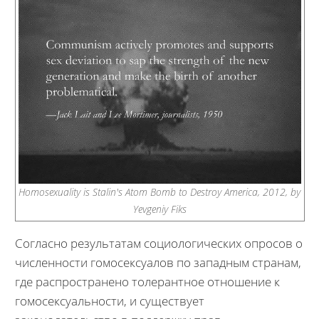
Homosexuality is Stalin's Atom Bomb to Destroy America, 2012, by
Yevgeniy Fiks
Согласно результатам социологических опросов о
численности гомосексуалов по западным странам,
где распространено толерантное отношение к
гомосексуальности, и существует