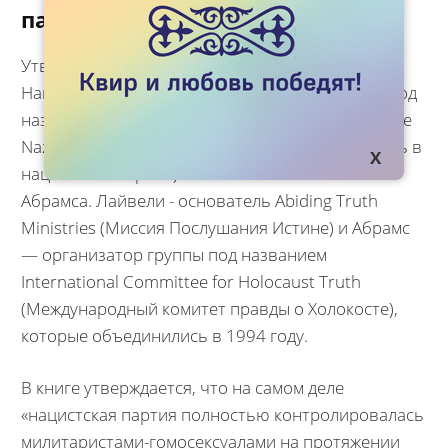
партией
Утверждение о геях, контролировавших
Нацистскую партию взято из книги 1995 года под
названием The Pink Swastika: Homosexuality in the
Nazi Party (Розовая свастика: гомосексуальность в
нацистской партии) Скотта Лайвели и Кевина
Абрамса. Лайвели - основатель Abiding Truth
Ministries (Миссия Послушания Истине) и Абрамс
— организатор группы под названием
International Committee for Holocaust Truth
(Международный комитет правды о Холокосте),
которые объединились в 1994 году.
В книге утверждается, что на самом деле
«нацистская партия полностью контролировалась
милитаристами-гомосексуалами на протяжении