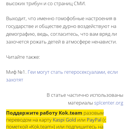
высоких трибун и со страниц СМИ.
Выходит, что именно гомофобные настроения в
государстве и обществе дурно воздействуют на
демографию, ведь, согласитесь, что вам вряд ли
захочется рожать детей в атмосфере ненависти.
Читайте также:
Миф №1.
Геи могут стать гетеросексуалами, если
захотят
В статье частично использованы
материалы
splcenter.org
Поддержите работу Kok.team
разовым
переводом на карту
Kaspi Gold
или
PayPal
(с
пометкой «Kok.team») или подпишитесь на