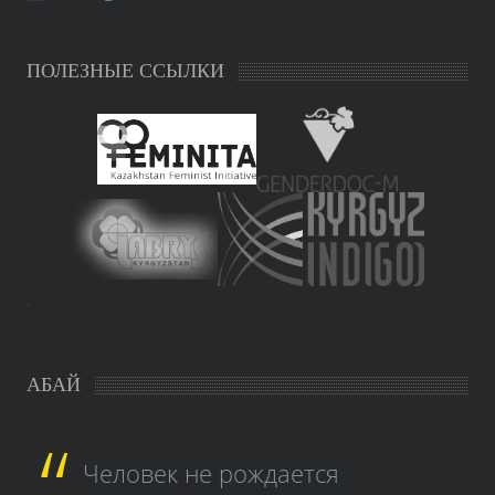
ПОЛЕЗНЫЕ ССЫЛКИ
study czech
АБАЙ
Человек не рождается