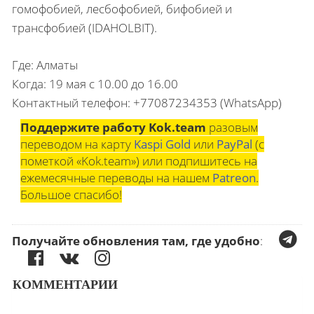
гомофобией, лесбофобией, бифобией и
трансфобией (IDAHOLBIT).
Где: Алматы
Когда: 19 мая с 10.00 до 16.00
Контактный телефон: +77087234353 (WhatsApp)
Поддержите работу Kok.team
разовым
переводом на карту
Kaspi Gold
или
PayPal
(с
пометкой «Kok.team») или подпишитесь на
ежемесячные переводы на нашем
Patreon
.
Большое спасибо!
Получайте обновления там, где удобно
:
КОММЕНТАРИИ