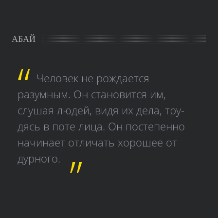
study czech
АБАЙ
Человек не рождается
разумным. Он становится им,
слушая людей, видя их дела, тру­
дясь в поте лица. Он постепенно
начинает отличать хорошее от
дурного.