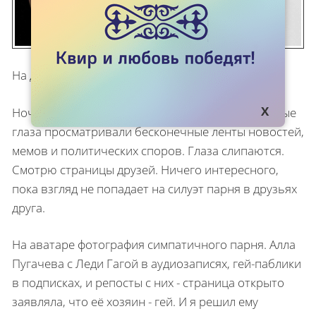
На дворе стоял снежный февраль.
Ночь. Бессонная ночь в социальной сети. Усталые
глаза просматривали бесконечные ленты новостей,
мемов и политических споров. Глаза слипаются.
Смотрю страницы друзей. Ничего интересного,
пока взгляд не попадает на силуэт парня в друзьях
друга.
На аватаре фотография симпатичного парня. Алла
Пугачева с Леди Гагой в аудиозаписях, гей-паблики
в подписках, и репосты с них - страница открыто
заявляла, что её хозяин - гей. И я решил ему