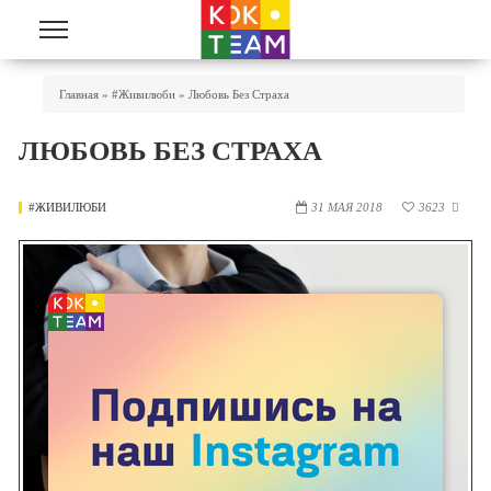
Перейти к основному содержанию
Вы Здесь
Главная
»
#живилюби
»
Любовь Без Страха
ЛЮБОВЬ БЕЗ СТРАХА
#ЖИВИЛЮБИ
31 МАЯ 2018
3623
