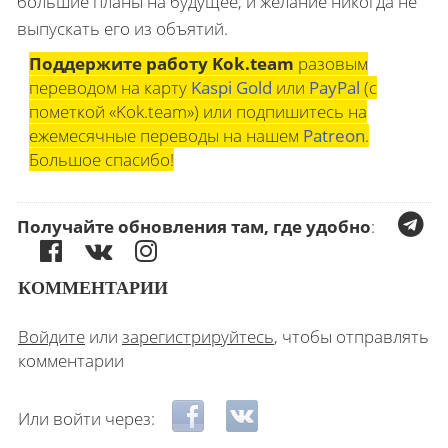
большие планы на будущее, и желание никогда не
выпускать его из объятий.
Поддержите работу Kok.team
разовым
переводом на карту
Kaspi Gold
или
PayPal
(с
пометкой «Kok.team») или подпишитесь на
ежемесячные переводы на нашем
Patreon
.
Большое спасибо!
Получайте обновления там, где удобно
:
КОММЕНТАРИИ
Войдите
или
зарегистрируйтесь
, чтобы отправлять
комментарии
Login with Facebook
Login with ВКонтакте
Или войти через: