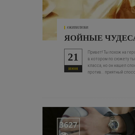
#ЖИВИЛЮБИ
ЯОЙНЫЕ ЧУДЕСА
Привет! Ты похож на ге
21
в котором по сюжету
ты
класса, но он нашел спос
ИЮН
против... приятный спос
3627
