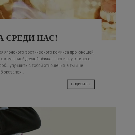
 СРЕДИ НАС!
роя японского эротического комикса про юношей,
 с компанией друзей обижал парнишку с твоего
об... улучшить с тобой отношения, а ты и не
об оказался…
ПОДРОБНЕЕ