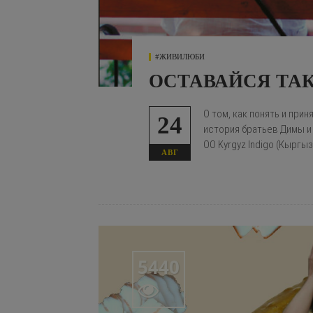
#ЖИВИЛЮБИ
ОСТАВАЙСЯ ТАК
О том, как понять и при
24
история братьев Димы и
ОО Kyrgyz Indigo (Кыргыз
АВГ
5440
