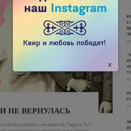
Р
С
Ц
Л
18
"
И
Ч
У
10
Я
Г
10
И НЕ ВЕРНУЛАСЬ
А
о гея была подруга… или даже так: Подруга. Та, с
Н