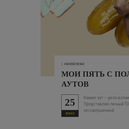
#ЖИВИЛЮБИ
МОИ ПЯТЬ С П
АУТОВ
Каминг-аут — дело волн
25
Представляю личный ТОП
несовершенный.
ИЮЛ