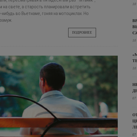
ли, пересматривая в пятидесятый раз “Титаник”,
10
м на свете, а старость планировали встретить
-нибудь во Вьетнаме, гоняя на мотоциклах. Но
замуж.
В
В
С
ПОДРОБНЕЕ
10
«
Т
10
Н
Д
07
О
Ц
Л
07