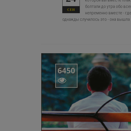
которой вы вместе плака
болтали до утра обо все
СЕН
непременно вместе - где
однажды случилось это - она вышла 
6450
