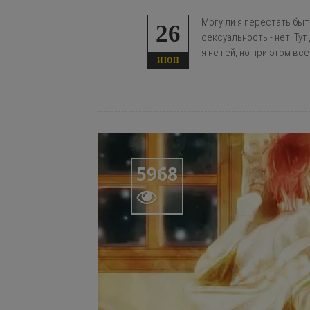
Могу ли я перестать быть
26
сексуальность - нет. Ту
я не гей, но при этом все
ИЮН
5968
