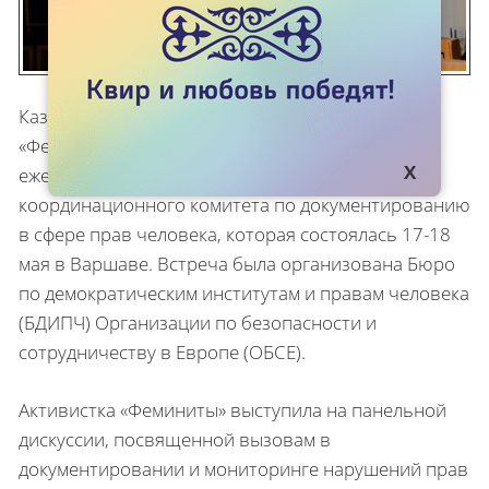
Казахстанская феминистская инициатива
«Феминита» (“Feminita”) приняла участие в 39-ой
ежегодной встрече Европейского
координационного комитета по документированию
в сфере прав человека, которая состоялась 17-18
мая в Варшаве. Встреча была организована Бюро
по демократическим институтам и правам человека
(БДИПЧ) Организации по безопасности и
сотрудничеству в Европе (ОБСЕ).
Активистка «Феминиты» выступила на панельной
дискуссии, посвященной вызовам в
документировании и мониторинге нарушений прав