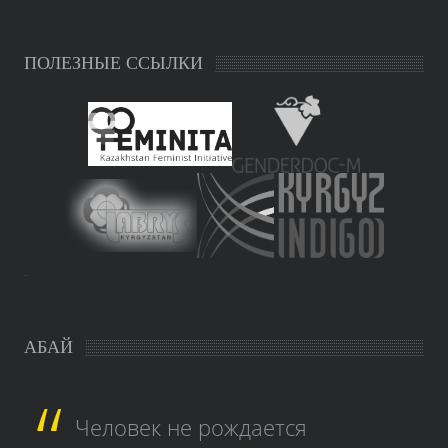
ПОЛЕЗНЫЕ ССЫЛКИ
study czech
АБАЙ
Человек не рождается