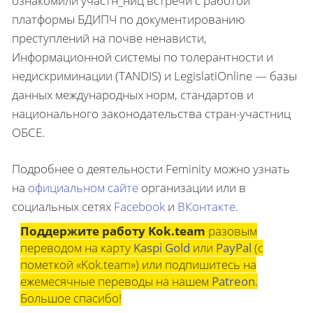
ознакомили участн_ниц встречи с работой
платформы БДИПЧ по документированию
преступлений на почве ненависти,
Информационной системы по толерантности и
недискриминации (TANDIS) и LegislatiOnline — базы
данных международных норм, стандартов и
национального законодательства стран-участниц
ОБСЕ.
Подробнее о деятельности Feminity можно узнать
на
официальном сайте
организации или в
социальных сетях
Facebook
и
ВКонтакте
.
Поддержите работу Kok.team
разовым
переводом на карту
Kaspi Gold
или
PayPal
(с
пометкой «Kok.team») или подпишитесь на
ежемесячные переводы на нашем
Patreon
.
Большое спасибо!