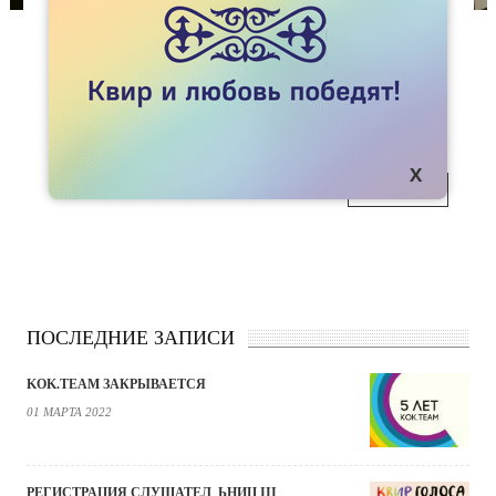
НОВОСТИ
FEMINITA В ВАРШАВЕ
17-18 мая Feminita приняла участие во
17
встрече по документированию нарушений
прав человека в Варшаве.
ИЮН
ПОДРОБНЕЕ
ПОСЛЕДНИЕ ЗАПИСИ
KOK.TEAM ЗАКРЫВАЕТСЯ
01 МАРТА 2022
РЕГИСТРАЦИЯ СЛУШАТЕЛ_ЬНИЦ III