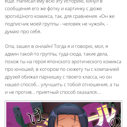
ещё. Написал ему всю эту историю, кинул в
сообщения его же фотку и картинку с дюже
эротиШного комикса, так, для сравнения. «Он же
подписчик моей группы - человек не чужой», -
думаю про себя.
Опа, зашел в онлайн! Тогда я и говорю, мол, я
админ такой-то группы, туда-сюда, такие дела,
похож ты на героя японского эротического комикса
про юношей, в котором по сюжету
ты с компанией
друзей обижал парнишку с твоего класса, но он
нашел способ... улучшить с тобой отношения, а ты
и не против... приятный способ оказался….