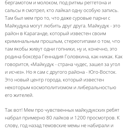
бергамотом и молоком, под ритмы реггетона и
сальсы я смотрел, кто лайкал одну особую запись.
Там был мем про то, что даже суровые парни с
Майкудука могут любить друг друга. Майкудук - это
район в Караганде, который известен своим
криминальным прошлым, стереотипами о том, что
там якобы живут одни гопники, ну и, конечно, это
родина боксёра Геннадия Головкина, как-никак. Как
говорится, «Майкудук - страна чудес, зашел за угол
и исчез». Но я сам с другого района - Юго-Восток.
Это новый центр города, который известен
некоторым космополитизмом и либеральностью
его жителей.
Так вот! Мем про чувственных майкудукских ребят
набрал примерно 80 лайков и 1200 просмотров. К
слову, год назад темовские мемы не набирали и