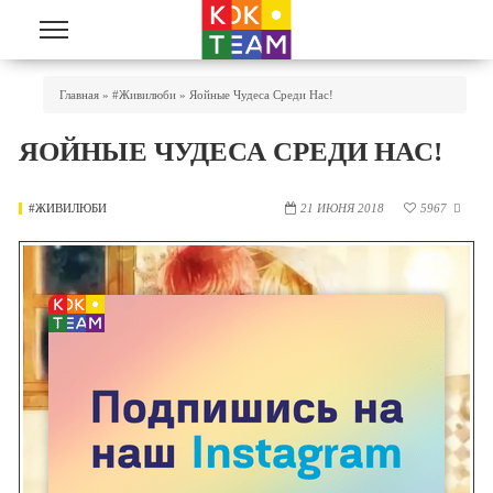
Перейти к основному содержанию
Вы Здесь
Главная
»
#живилюби
»
Яойные Чудеса Среди Нас!
ЯОЙНЫЕ ЧУДЕСА СРЕДИ НАС!
#ЖИВИЛЮБИ
21 ИЮНЯ 2018
5967
