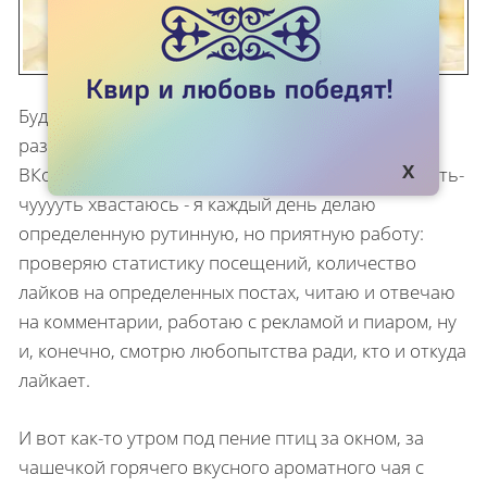
Будучи админом одного из самых популярных
развлекательных карагандинских пабликов
ВКонтакте - не хвастаюсь, ну может только чууууть-
чууууть хвастаюсь - я каждый день делаю
определенную рутинную, но приятную работу:
проверяю статистику посещений, количество
лайков на определенных постах, читаю и отвечаю
на комментарии, работаю с рекламой и пиаром, ну
и, конечно, смотрю любопытства ради, кто и откуда
лайкает.
И вот как-то утром под пение птиц за окном, за
чашечкой горячего вкусного ароматного чая с