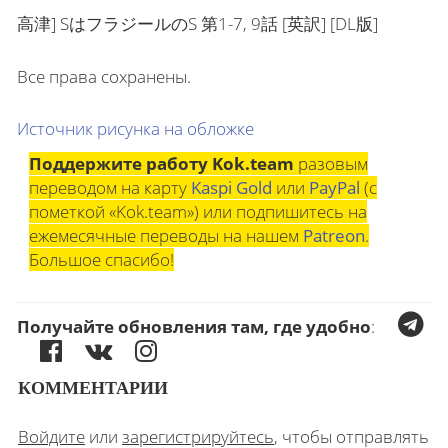
高津
] SはフラジールのS 第1-7, 9話 [英訳] [DL版]
Все права сохранены.
Источник рисунка на обложке
Поддержите работу Kok.team
разовым
переводом на карту
Kaspi Gold
или
PayPal
(с
пометкой «Kok.team») или подпишитесь на
ежемесячные переводы на нашем
Patreon
.
Большое спасибо!
Получайте обновления там, где удобно
:
КОММЕНТАРИИ
Войдите
или
зарегистрируйтесь
, чтобы отправлять