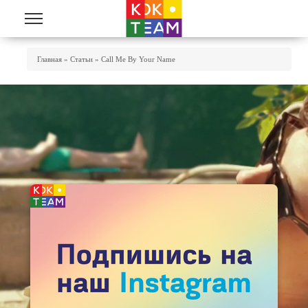
Перейти к основному содержанию
Вы Здесь
Главная
»
Статьи
»
Call Me By Your Name