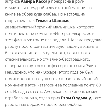
актриса
Амира Кассар
прекрасна в роли
изумительно мудрой и деликатной матери – в
книге ее образ куда слабее. Но настоящим
открытием стал
Тимотэ Шаламе
,
двадцатилетний хрупкий мальчишка, которого
почти никто не помнит в «Интерстелларе», хотя
этот фильм уж точно все видели. Шаламе проделал
работу просто фантастическую, вдохнув жизнь в
бесконечно интеллектуального, неопытного,
стеснительного, но отчаянно-бесстрашного,
невероятно чуткого профессорского сына Элио.
Немудрено, что на «Оскаре» этого года он был
номинирован на «лучшего актера» - самый юный
номинант в этой категории за последние почти 80
лет. И, надо сказать, Американская киноакадемия
ограбила юношу, отдав приз
Гэри Олдмэну
, - его
работа над образом просто бесподобна.