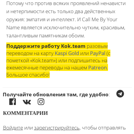
Потому что против всяких проявлений ненависти
и нетерпимости есть только два действенных
оружия: эмпатия и интеллект. И Call Me By Your
Name является исключительно чутким, красивым,
талантливым памятникам обоим.
Поддержите работу Kok.team
разовым
переводом на карту
Kaspi Gold
или
PayPal
(с
пометкой «Kok.team») или подпишитесь на
ежемесячные переводы на нашем
Patreon
.
Большое спасибо!
Получайте обновления там, где удобно
:
КОММЕНТАРИИ
Войдите
или
зарегистрируйтесь
, чтобы отправлять