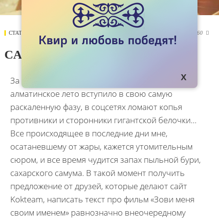
СТАТЬИ
12 ИЮЛЯ 2018
5960

CALL ME BY YOUR NAME
За окном все никак не разразится дождь,
алматинское лето вступило в свою самую
раскаленную фазу, в соцсетях ломают копья
противники и сторонники гигантской белочки…
Все происходящее в последние дни мне,
осатаневшему от жары, кажется утомительным
сюром, и все время чудится запах пыльной бури,
сахарского самума. В такой момент получить
предложение от друзей, которые делают сайт
Kokteam, написать текст про фильм «Зови меня
своим именем» равнозначно внеочередному