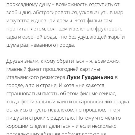
прохладному душу – возможность отступить от
злобы дня, абстрагироваться, ускользнуть в мир
искусства и дневной дрёмы. Этот фильм сам
пропитан летом, солнцем и зеленью фруктового
сада и озерной воды, - но без удушающей жары и
шума разгневанного города.
Друзья знали, к кому обратиться – я, возможно,
главный фанат прошлогодней картины
итальянского режиссера
Луки Гуаданьино
в
городе, а то и стране. И хотя мне кажется
странноватым писать об этом фильме сейчас,
когда фестивальный хайп и оскаровская лихорадка
остались в пусть недалеком, но прошлом, - но я
пишу эти строки с радостью. Потому что чем-то
хорошим следует делиться – и если несколько
последующих абзацев побудят кого-то из