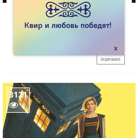
СТАТЬИ
SEX EDUCATION: НЕПОЛНОЕ ОБРАЗОВАНИЕ
Голый гетеросексуальный пенис, стыдливый
07
лесбийский секс и целующиеся геи - чем еще
примечателен сериал Sex Education, и почему
ИЮЛ
его стоит и не стоит смотреть.
ПОДРОБНЕЕ
3121
