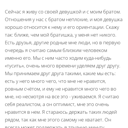
Сейчас я живу со своей девушкой и с моим братом.
Отношения у нас с бра­том неплохие, и моя девушка
хорошо от­носится к нему и его ориентации. Скажу
так: ближе, чем мой братишка, у меня нет никого.
Есть друзья, другие родные мне люди, но в первую
очередь я считаю са­мым близким человеком
именно его. Мы с ним часто ходим куда-нибудь
«тусить», очень много времени уделяем друг дру­гу.
Мы принимаем друг друга такими, ка­кие мы есть:
есть у него много чего, что мне не нравится,
ровным счётом, и ему не нравится много чего во
мне, но несмотря на все это - уживаемся. Я считаю
себя реалистом, а он оптимист, мне это очень
нравится в нем. Я стараюсь держать та­ких людей
рядом, так как мне этого са­мому не хватает. Он
всегда может под­держать в трудную минуту.