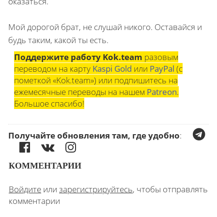
оказаться.
Мой дорогой брат, не слушай никого. Оставайся и
будь таким, какой ты есть.
Поддержите работу Kok.team
разовым
переводом на карту
Kaspi Gold
или
PayPal
(с
пометкой «Kok.team») или подпишитесь на
ежемесячные переводы на нашем
Patreon
.
Большое спасибо!
Получайте обновления там, где удобно
:
КОММЕНТАРИИ
Войдите
или
зарегистрируйтесь
, чтобы отправлять
комментарии