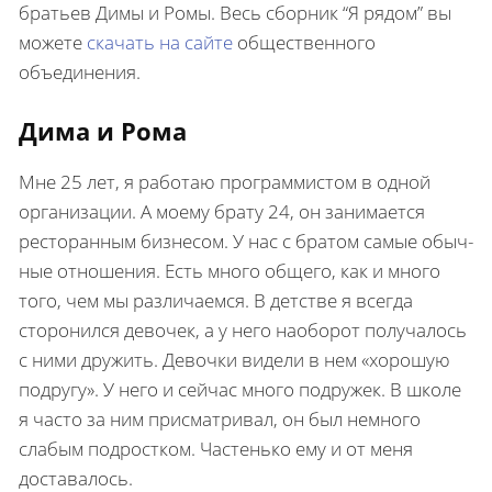
братьев Димы и Ромы. Весь сборник “Я рядом” вы
можете
скачать на сайте
общественного
объединения.
Дима и Рома
Мне 25 лет, я работаю програм­мистом в одной
организации. А моему брату 24, он занимается
ресторанным бизнесом. У нас с братом самые обыч­
ные отношения. Есть много общего, как и много
того, чем мы различаемся. В детстве я всегда
сторонился девочек, а у него наоборот получалось
с ними дру­жить. Девочки видели в нем «хорошую
подругу». У него и сейчас много подру­жек. В школе
я часто за ним присматри­вал, он был немного
слабым подростком. Частенько ему и от меня
доставалось.