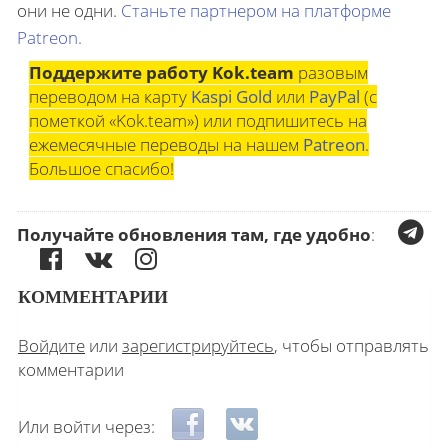
они не одни.
Станьте партнером на платформе
Patreon.
Поддержите работу Kok.team
разовым
переводом на карту
Kaspi Gold
или
PayPal
(с
пометкой «Kok.team») или подпишитесь на
ежемесячные переводы на нашем
Patreon
.
Большое спасибо!
Получайте обновления там, где удобно
:
КОММЕНТАРИИ
Войдите
или
зарегистрируйтесь
, чтобы отправлять
комментарии
Login with Facebook
Login with ВКонтакте
Или войти через: