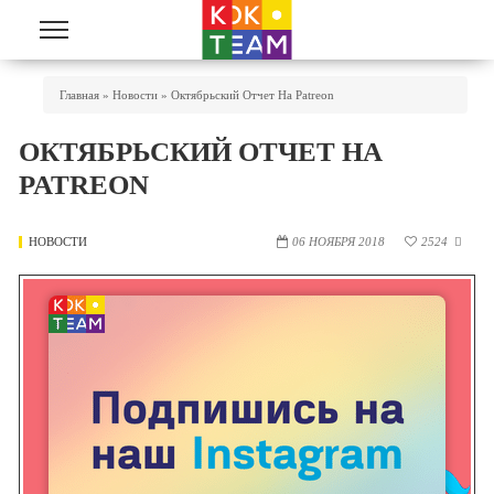
Перейти к основному содержанию
Вы Здесь
Главная
»
Новости
»
Октябрьский Отчет На Patreon
ОКТЯБРЬСКИЙ ОТЧЕТ НА
PATREON
НОВОСТИ
06 НОЯБРЯ 2018
2524
