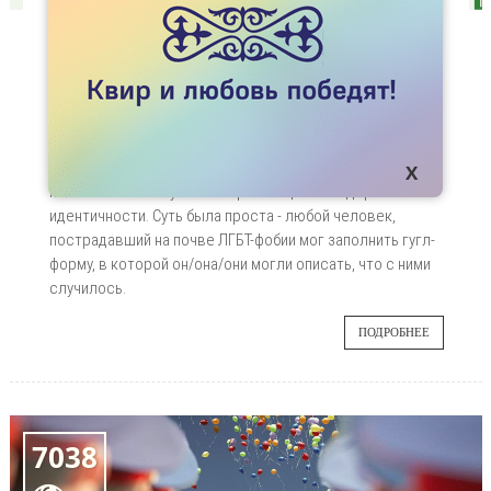
СТАТЬИ
ПРОЕКТ "РАССКАЖИ О БЕДЕ" ЗАКРЫВАЕТСЯ
13 марта 2018 года редакция Kok.team
01
запустила проект “Расскажи о беде”, проект
по мониторингу случаев дискриминации и
ДЕК
преступлений, совершенных на почве
ненависти к сексуальной ориентации и гендерной
идентичности. Суть была проста - любой человек,
пострадавший на почве ЛГБТ-фобии мог заполнить гугл-
форму, в которой он/она/они могли описать, что с ними
случилось.
ПОДРОБНЕЕ
7038